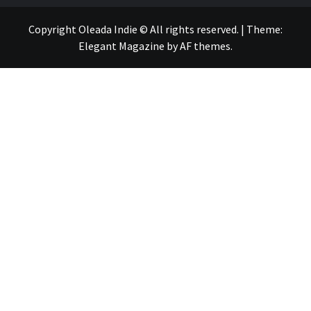
Copyright Oleada Indie © All rights reserved.
|
Theme:
Elegant Magazine
by
AF themes
.