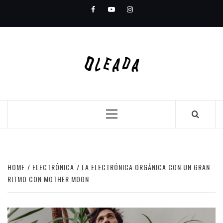
Skip
Facebook
Youtube
Instagram
to
content
Primary
Menu
HOME
ELECTRÓNICA
LA ELECTRÓNICA ORGÁNICA CON UN GRAN
RITMO CON MOTHER MOON