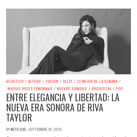
ACÚSTICO
/
ALTPOP
/
FUSION
/
JAZZY
/
LO MEJOR DE LA SEMANA
/
NUEVAS VOCES FEMENINAS
/
NUEVOS SONIDOS
/
ORQUESTAL
/
POP
ENTRE ELEGANCIA Y LIBERTAD: LA
NUEVA ERA SONORA DE RIVA
TAYLOR
BY
NETO CUC
SEPTIEMBRE 10, 2025
/