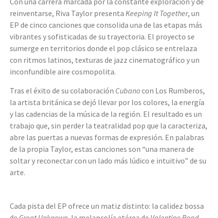
Con una carrera marcada por la constante exploración y de
reinventarse, Riva Taylor presenta
Keeping It Together
, un
EP de cinco canciones que consolida una de las etapas más
vibrantes y sofisticadas de su trayectoria. El proyecto se
sumerge en territorios donde el pop clásico se entrelaza
con ritmos latinos, texturas de jazz cinematográfico y un
inconfundible aire cosmopolita.
Tras el éxito de su colaboración
Cubano
con Los Rumberos,
la artista británica se dejó llevar por los colores, la energía
y las cadencias de la música de la región. El resultado es un
trabajo que, sin perder la teatralidad pop que la caracteriza,
abre las puertas a nuevas formas de expresión. En palabras
de la propia Taylor, estas canciones son “una manera de
soltar y reconectar con un lado más lúdico e intuitivo” de su
arte.
Cada pista del EP ofrece un matiz distinto: la calidez bossa
de
Great Unknown
, la melancolía etérea de
Valentine Road
,