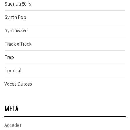
Suena a 80´s
Synth Pop
Synthwave
Track x Track
Trap
Tropical
Voces Dulces
META
Acceder