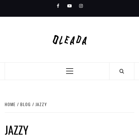
Skip
Facebook
Youtube
Instagram
to
content
Primary
Menu
HOME
BLOG
JAZZY
JAZZY