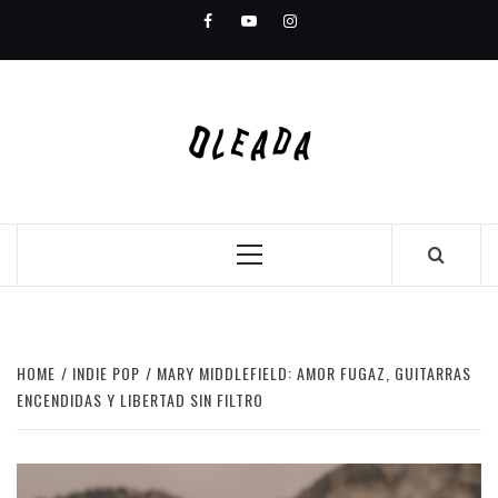
Skip
Facebook
Youtube
Instagram
to
content
Primary
Menu
HOME
INDIE POP
MARY MIDDLEFIELD: AMOR FUGAZ, GUITARRAS
ENCENDIDAS Y LIBERTAD SIN FILTRO