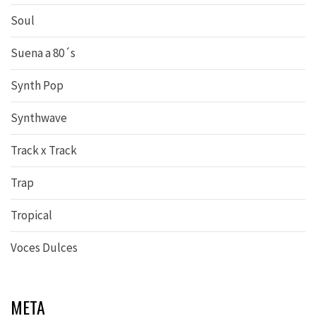
Soul
Suena a 80´s
Synth Pop
Synthwave
Track x Track
Trap
Tropical
Voces Dulces
META