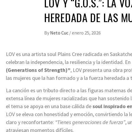
LOV Y “G.O.S.”: LA 
HEREDADA DE LAS M
By
Neto Cuc
/
enero 25, 2026
LOV es una artista soul Plains Cree radicada en Saskatc
celebran la independencia, la resiliencia y la identidad. En
(Generations of Strength)”
, LOV presenta una obra pr
las mujeres que la han formado y a la fuerza heredada a 
La canción es un tributo directo a las figuras maternas 
extensa línea de mujeres racializadas que han sostenido l
el tema se apoya en una base cálida de
soul inspirado e
LOV se eleva con honestidad y emoción, convirtiendo la le
claro y reconfortante:
“Tienes generaciones de fuerza”
, u
atraviesan momentos difíciles.