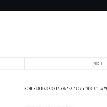
Skip
to
content
INICIO
HOME
LO MEJOR DE LA SEMANA
LOV Y “G.O.S.”: LA