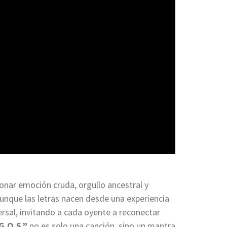
ionar emoción cruda, orgullo ancestral y
Aunque las letras nacen desde una experiencia
ersal, invitando a cada oyente a reconectar
G.O.S.”
no es solo una canción, sino un mantra