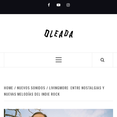
Skip
Facebook
Youtube
Instagram
to
content
Primary
Menu
HOME
NUEVOS SONIDOS
LIVINGMORE: ENTRE NOSTALGIAS Y
NUEVAS MELODÍAS DEL INDIE ROCK