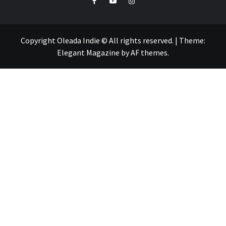
Copyright Oleada Indie © All rights reserved.
|
Theme:
Elegant Magazine
by
AF themes
.