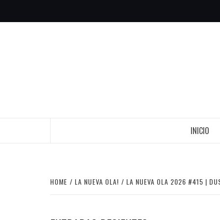
Skip
to
content
INICIO
HOME
LA NUEVA OLA!
LA NUEVA OLA 2026 #415 | DU