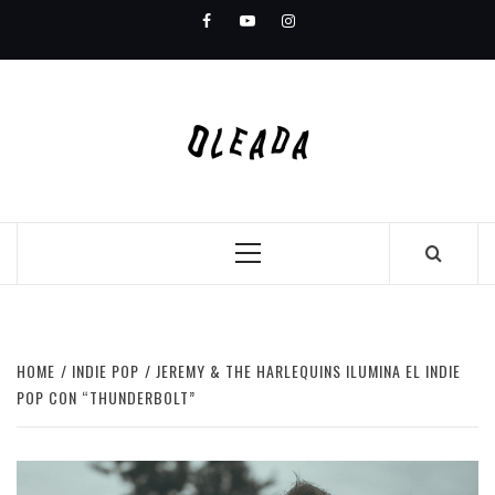
Skip
Facebook
Youtube
Instagram
to
content
Primary
Menu
HOME
INDIE POP
JEREMY & THE HARLEQUINS ILUMINA EL INDIE
POP CON “THUNDERBOLT”