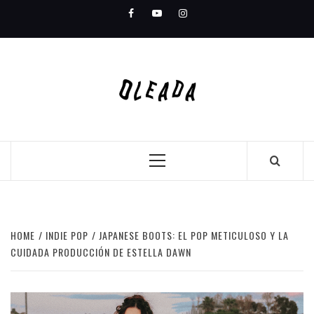
Skip
Facebook
Youtube
Instagram
to
content
Primary
Menu
HOME
INDIE POP
JAPANESE BOOTS: EL POP METICULOSO Y LA
CUIDADA PRODUCCIÓN DE ESTELLA DAWN