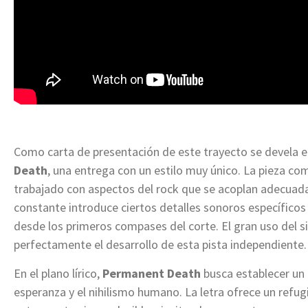
Como carta de presentación de este trayecto se devela e
Death
, una entrega con un estilo muy único. La pieza c
trabajado con aspectos del rock que se acoplan adecuad
constante introduce ciertos detalles sonoros específico
desde los primeros compases del corte. El gran uso del 
perfectamente el desarrollo de esta pista independiente.
En el plano lírico,
Permanent Death
busca establecer un b
esperanza y el nihilismo humano. La letra ofrece un refu