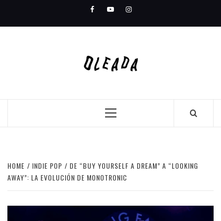
Skip
Facebook
Youtube
Instagram
to
content
Primary
Menu
HOME
INDIE POP
DE “BUY YOURSELF A DREAM” A “LOOKING
AWAY”: LA EVOLUCIÓN DE MONOTRONIC