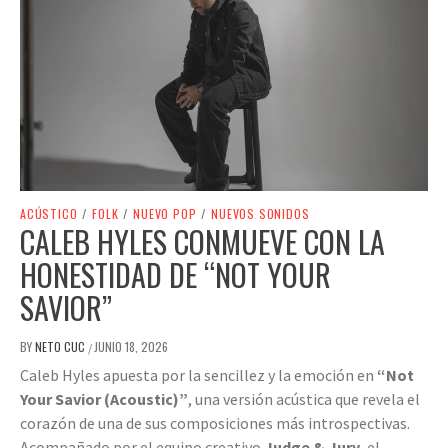
ACÚSTICO
/
FOLK
/
NUEVO POP
/
NUEVOS SONIDOS
CALEB HYLES CONMUEVE CON LA
HONESTIDAD DE “NOT YOUR
SAVIOR”
BY
NETO CUC
JUNIO 18, 2026
/
Caleb Hyles apuesta por la sencillez y la emoción en
“Not
Your Savior (Acoustic)”
, una versión acústica que revela el
corazón de una de sus composiciones más introspectivas.
Acompañado por el equipo creativo
Judge & Jury
, el