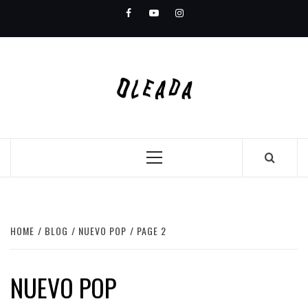
Skip
Facebook
Youtube
Instagram
to
content
Primary
Menu
HOME
BLOG
NUEVO POP
PAGE 2
NUEVO POP