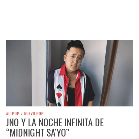
ALTPOP
/
NUEVO POP
JNO Y LA NOCHE INFINITA DE
“MIDNIGHT SA’YO”