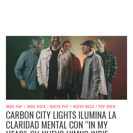
INDIE POP
/
INDIE ROCK
/
NUEVO POP
/
NUEVO ROCK
/
POP ROCK
CARBON CITY LIGHTS ILUMINA LA
CLARIDAD MENTAL CON “IN MY