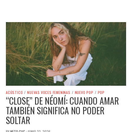
ACÚSTICO
/
NUEVAS VOCES FEMENINAS
/
NUEVO POP
/
POP
“CLOSE” DE NÉOMÍ: CUANDO AMAR
TAMBIÉN SIGNIFICA NO PODER
SOLTAR
BY
NETO CUC
JUNIO 23, 2026
/