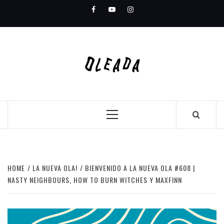
Skip
Facebook
Youtube
Instagram
to
content
Primary
Menu
HOME
LA NUEVA OLA!
BIENVENIDO A LA NUEVA OLA #608 |
NASTY NEIGHBOURS, HOW TO BURN WITCHES Y MAXFINN