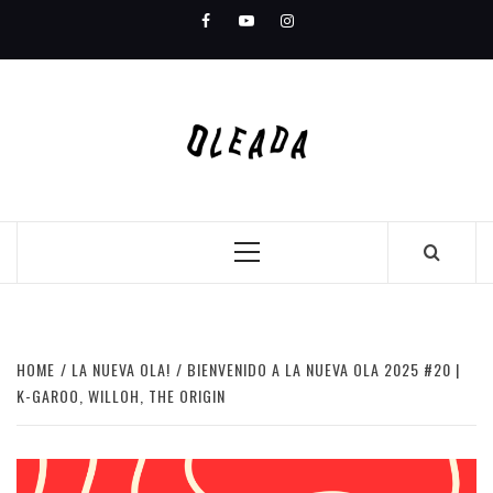
Skip
Facebook
Youtube
Instagram
to
content
Primary
Menu
HOME
LA NUEVA OLA!
BIENVENIDO A LA NUEVA OLA 2025 #20 |
K-GAROO, WILLOH, THE ORIGIN