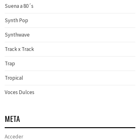
Suena a 80´s
Synth Pop
Synthwave
Track x Track
Trap
Tropical
Voces Dulces
META
Acceder