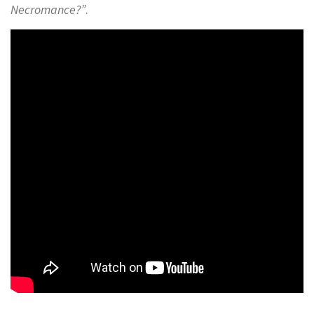
Necromance?”
.