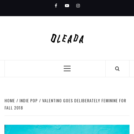
Skip
Facebook
Youtube
Instagram
to
content
Primary
Menu
HOME
INDIE POP
VALENTINO GOES DELIBERATELY FEMININE FOR
FALL 2018