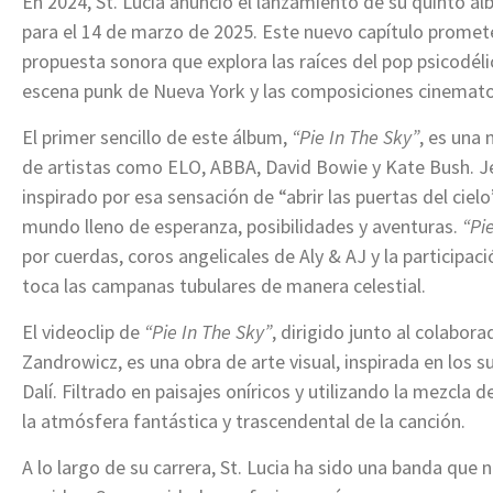
En 2024, St. Lucia anunció el lanzamiento de su quinto á
para el 14 de marzo de 2025. Este nuevo capítulo promete 
propuesta sonora que explora las raíces del pop psicodélic
escena punk de Nueva York y las composiciones cinemat
El primer sencillo de este álbum,
“Pie In The Sky”
, es una 
de artistas como ELO, ABBA, David Bowie y Kate Bush. Je
inspirado por esa sensación de “abrir las puertas del ciel
mundo lleno de esperanza, posibilidades y aventuras.
“Pi
por cuerdas, coros angelicales de Aly & AJ y la participa
toca las campanas tubulares de manera celestial.
El videoclip de
“Pie In The Sky”
, dirigido junto al colabora
Zandrowicz, es una obra de arte visual, inspirada en los 
Dalí. Filtrado en paisajes oníricos y utilizando la mezcla 
la atmósfera fantástica y trascendental de la canción.
A lo largo de su carrera, St. Lucia ha sido una banda que