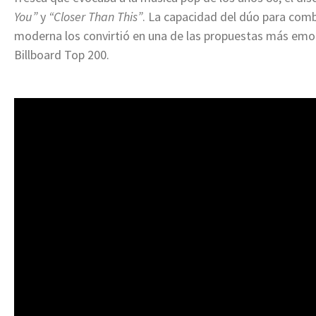
You”
y
“Closer Than This”
. La capacidad del dúo para com
moderna los convirtió en una de las propuestas más emo
Billboard Top 200.