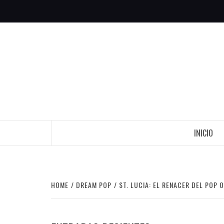
Skip
to
content
INICIO
HOME
DREAM POP
ST. LUCIA: EL RENACER DEL POP 