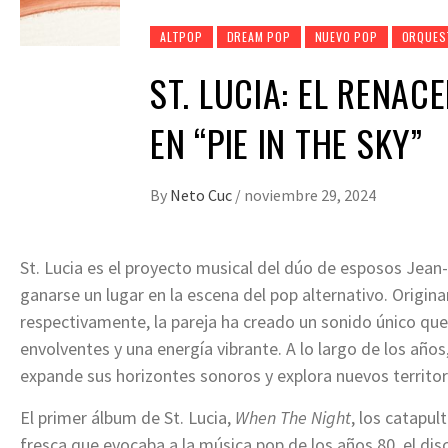
ALTPOP
DREAM POP
NUEVO POP
ORQUES
ST. LUCIA: EL RENAC
EN “PIE IN THE SKY”
By
Neto Cuc
/
noviembre 29, 2024
St. Lucia es el proyecto musical del dúo de esposos Jean-
ganarse un lugar en la escena del pop alternativo. Origina
respectivamente, la pareja ha creado un sonido único que 
envolventes y una energía vibrante. A lo largo de los año
expande sus horizontes sonoros y explora nuevos territor
El primer álbum de St. Lucia,
When The Night
, los catapul
fresca que evocaba a la música pop de los años 80, el d