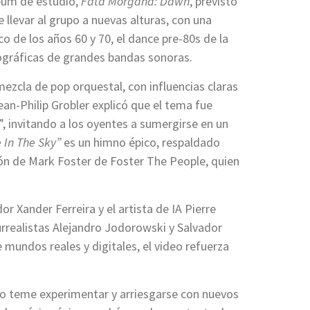
lbum de estudio,
Fata Morgana: Dawn
, previsto
llevar al grupo a nuevas alturas, con una
o de los años 60 y 70, el dance pre-80s de la
ográficas de grandes bandas sonoras.
mezcla de pop orquestal, con influencias claras
an-Philip Grobler explicó que el tema fue
o”, invitando a los oyentes a sumergirse en un
e In The Sky”
es un himno épico, respaldado
ción de Mark Foster de Foster The People, quien
dor Xander Ferreira y el artista de IA Pierre
surrealistas Alejandro Jodorowski y Salvador
de mundos reales y digitales, el video refuerza
 no teme experimentar y arriesgarse con nuevos