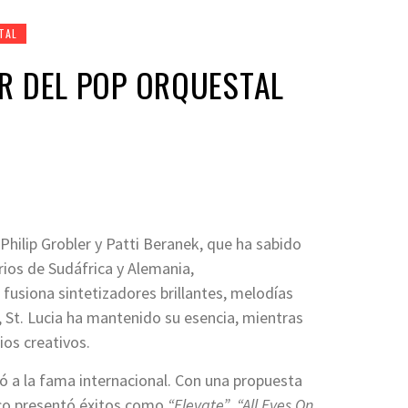
TAL
ER DEL POP ORQUESTAL
Philip Grobler y Patti Beranek, que ha sabido
rios de Sudáfrica y Alemania,
fusiona sintetizadores brillantes, melodías
s, St. Lucia ha mantenido su esencia, mientras
ios creativos.
tó a la fama internacional. Con una propuesta
isco presentó éxitos como
“Elevate”
,
“All Eyes On