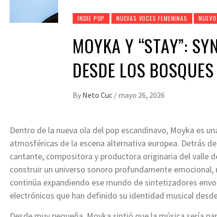
INDIE POP
NUEVAS VOCES FEMENINAS
NUEVO
MOYKA Y “STAY”: SY
DESDE LOS BOSQUES
By
Neto Cuc
/
mayo 26, 2026
Dentro de la nueva ola del pop escandinavo, Moyka es un
atmosféricas de la escena alternativa europea. Detrás d
cantante, compositora y productora originaria del valle d
construir un universo sonoro profundamente emocional, m
continúa expandiendo ese mundo de sintetizadores envol
electrónicos que han definido su identidad musical desd
Desde muy pequeña, Moyka sintió que la música sería par