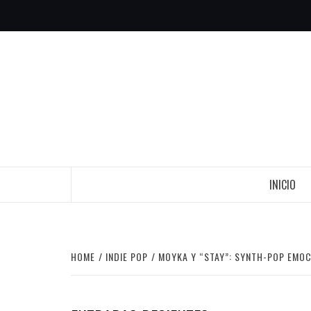
Skip
to
content
INICIO
HOME
INDIE POP
MOYKA Y “STAY”: SYNTH-POP EMO