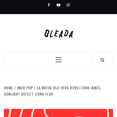
Skip
Facebook
Youtube
Instagram
to
content
Primary
Menu
HOME
INDIE POP
LA NUEVA OLA 2026 #395 | EVAN JAMES,
SUNLIGHT DEFECT, CORA FLUX