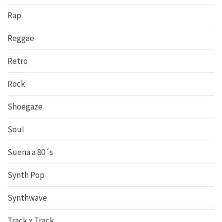
Rap
Reggae
Retro
Rock
Shoegaze
Soul
Suena a 80´s
Synth Pop
Synthwave
Track x Track