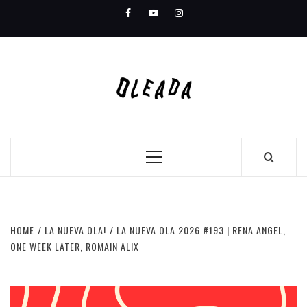
Skip
Facebook
Youtube
Instagram
to
content
Primary
Menu
HOME
LA NUEVA OLA!
LA NUEVA OLA 2026 #193 | RENA ANGEL,
ONE WEEK LATER, ROMAIN ALIX