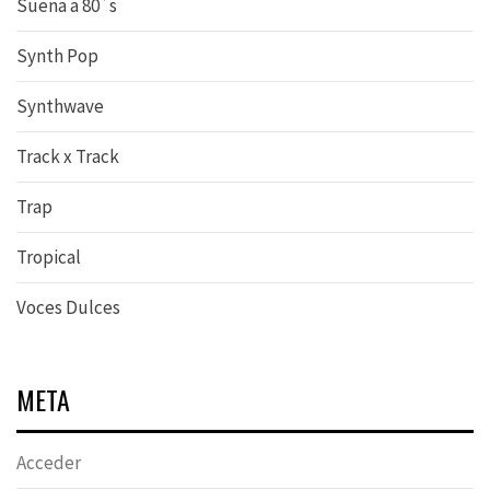
Suena a 80´s
Synth Pop
Synthwave
Track x Track
Trap
Tropical
Voces Dulces
META
Acceder