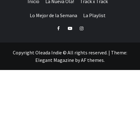
Inicio
La Nueva Ola!
Track x Track
Lo Mejor de la Semana
La Playlist
Facebook
Youtube
Instagram
Copyright Oleada Indie © All rights reserved.
|
Theme:
Elegant Magazine
by
AF themes
.