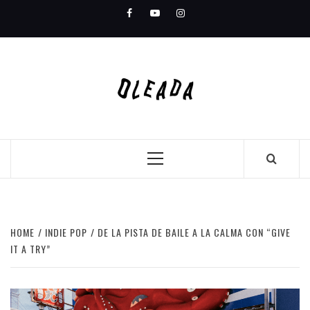
Skip
Facebook
Youtube
Instagram
to
content
Primary
Menu
HOME
INDIE POP
DE LA PISTA DE BAILE A LA CALMA CON “GIVE
IT A TRY”