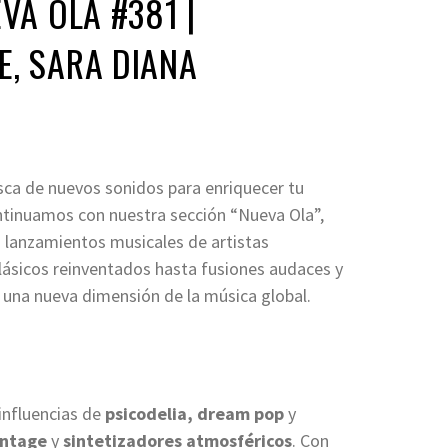
VA OLA #381 |
, SARA DIANA
sca de nuevos sonidos para enriquecer tu
continuamos con nuestra sección “Nueva Ola”,
lanzamientos musicales de artistas
lásicos reinventados hasta fusiones audaces y
r una nueva dimensión de la música global.
influencias de
psicodelia, dream pop
y
intage
y
sintetizadores atmosféricos
. Con