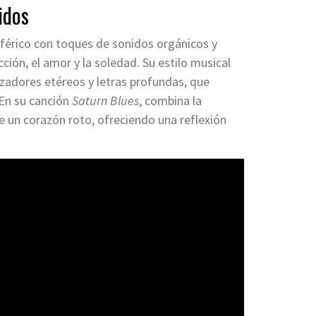
idos
férico con toques de sonidos orgánicos y
ión, el amor y la soledad. Su estilo musical
izadores etéreos y letras profundas, que
 En su canción
Saturn Blues
, combina la
de un corazón roto, ofreciendo una reflexión