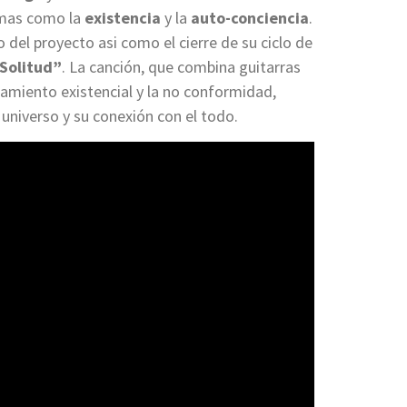
temas como la
existencia
y la
auto-conciencia
.
io del proyecto asi como el cierre de su ciclo de
Solitud”
. La canción, que combina guitarras
namiento existencial y la no conformidad,
l universo y su conexión con el todo.